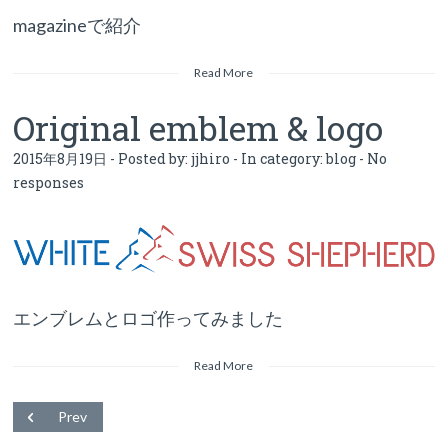
magazineで紹介
Read More
Original emblem & logo
2015年8月19日 - Posted by:
jjhiro
- In category:
blog
-
No
responses
エンブレムとロゴ作ってみました
Read More
Prev